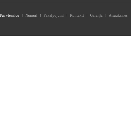
Par viesnicu
Numuri
Pakalpojumi
Kontakti
Galerija
Atsauksmes