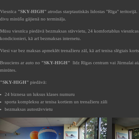
Viesnīca
"SKY-HIGH"
atrodas starptautiskās lidostas "Rīga" teritorijā
divu minūšu gājienā no termināļa.
Mūsu viesnīca piedāvā bezmaksas stāvvietu, 24 komfortablus viesnīca
kondicionieri, kā arī bezmaksas internetu.
Viesi var bez maksas apmeklēt trenažieru zāl, kā arī tenisa slēgtais kort
Brauciens ar auto no
"SKY-HIGH"
līdz Rīgas centram vai Jūrmalai a
minūtes.
"SKY-HIGH"
piedāvā:
24 biznesa un luksus klases numuru
sporta kompleksu ar tenisa kortiem un trenažieru zāli
bezmaksas autostāvvietu