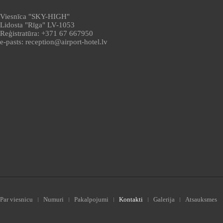
Viesnīca "SKY-HIGH"
Lidosta "Rīga" LV-1053
Reģistratūra: +371 67 667950
e-pasts: reception@airport-hotel.lv
Par viesnicu
Numuri
Pakalpojumi
Kontakti
Galerija
Atsauksmes